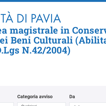
Salta al contenuto principale
ea magistrale in Conser
i Beni Culturali (Abilit
D.Lgs N.42/2004)
Categoria avviso
Da