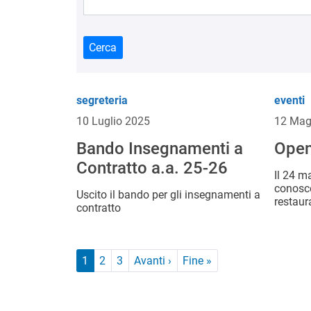
Cerca
segreteria
eventi
10 Luglio 2025
12 Mag
Bando Insegnamenti a
Open
Contratto a.a. 25-26
Il 24 m
conosce
Uscito il bando per gli insegnamenti a
restaur
contratto
Paginazione
Pagina successiva
Ultima pagina
1
2
3
Avanti ›
Fine »