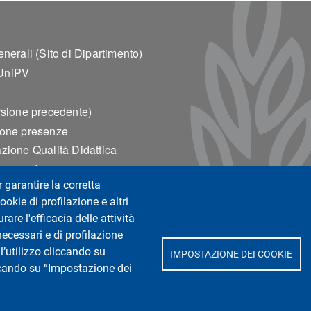
ter 2
enerali (Sito di Dipartimento)
UniPV
rsione precedente)
ione presenze
zione Qualità Didattica
ervata docenti
r garantire la corretta
ookie di profilazione e altri
del Dipartimento
are l'efficacia delle attività
WIFI
necessari e di profilazione
l’utilizzo cliccando su
IMPOSTAZIONE DEI COOKIE
iccando su “Impostazione dei
0 Cremona