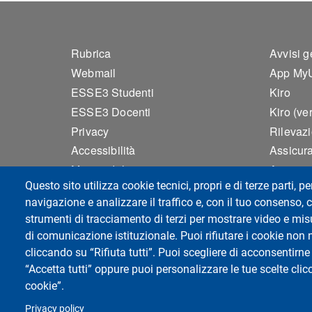
Footer 1
Foo
Rubrica
Avvisi g
Webmail
App My
ESSE3 Studenti
Kiro
ESSE3 Docenti
Kiro (ve
Privacy
Rilevaz
Accessibilità
Assicura
Mappa del sito
Area ris
Questo sito utilizza cookie tecnici, propri e di terze parti, pe
Cookie settings
Contatti
navigazione e analizzare il traffico e, con il tuo consenso, c
Agenda 
strumenti di tracciamento di terzi per mostrare video e misur
UNIPV-
di comunicazione istituzionale. Puoi rifiutare i cookie non 
cliccando su “Rifiuta tutti”. Puoi scegliere di acconsentirne 
“Accetta tutti” oppure puoi personalizzare le tue scelte cl
Università di Pavia
cookie”.
Dipartimento di Musicologia e Beni Culturali
Palazzo Raimondi, corso Garibaldi 178 - 2610
Privacy policy